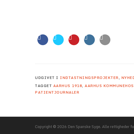
UDGIVET I
INDTASTNINGSPROJEKTER
,
NYHE
TAGGET
AARHUS 1918
,
AARHUS KOMMUNEHOS
PATIENTJOURNALER
Copyright © 2026 Den Spanske Syge. Alle rettigheder fo