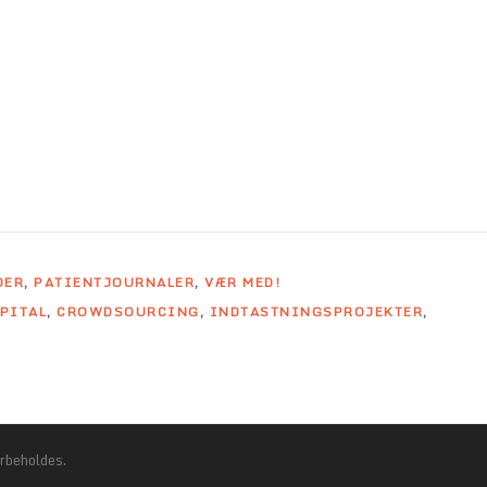
DER
,
PATIENTJOURNALER
,
VÆR MED!
PITAL
,
CROWDSOURCING
,
INDTASTNINGSPROJEKTER
,
rbeholdes.