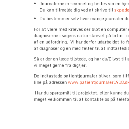
Journalerne er scannet og tastes via en hje
Du kan tilmelde dig ved at skrive til
skp@de
Du bestemmer selv hvor mange journaler du
For at være med kræves der blot en computer o
diagnoserne i sagens natur skrevet på latin – o
af en udfordring. Vi har derfor udarbejdet to f
af diagnoser og en med felter til at indtasted
Så er der en læge tilstede, og har du/I lyst til
vi meget gerne fra dig/jer.
De indtastede patientjournaler bliver, som til
line på adressen
www.patientjournaler1918.d
Har du spørgsmål til projektet, eller kunne du
meget velkommen til at kontakte os på telefon 