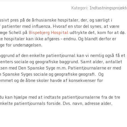
Kategori:
Indtastningsprojekt
ivt pres på de århusianske hospitaler, der, og særligt i
patienter med influenza. Hvoraf en stor del synes, at være
læge Schell på
Bispebjerg Hospital
udtrykte det, kom for at dø.
hospitaler kan ikke afgøres – endnu. Og blandt derfor er
ige for undersøgelsen.
ggrund af den enkelte patientjournal kan vi nemlig også få et
tienters sociale og geografiske baggrund. Samt alder, antallet
elsen med Den Spanske Syge m.m. Patientjournalerne er med
n Spanske Syges sociale og geografiske geografi. Og
emmet og de åbne skoler havde af konsekvenser for
i du kan hjælpe med at indtaste patientjournalerne fra de tre
kelte patientjournals forside. Dvs. navn, adresse alder,