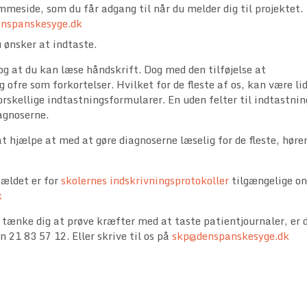
mmeside, som du får adgang til når du melder dig til projektet.
nspanskesyge.dk
 ønsker at indtaste.
g at du kan læse håndskrift. Dog med den tilføjelse at
g ofre som forkortelser. Hvilket for de fleste af os, kan være li
orskellige indtastningsformularer. En uden felter til indtastnin
iagnoserne.
 at hjælpe at med at gøre diagnoserne læselig for de fleste, høre
fældet er for
skolernes indskrivningsprotokoller
tilgængelige on
k
 tænke dig at prøve kræfter med at taste patientjournaler, er 
21 83 57 12. Eller skrive til os på
skp@denspanskesyge.dk