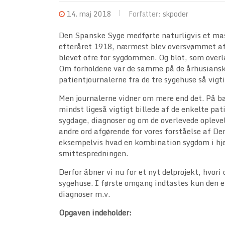
14. maj 2018
Forfatter:
skpoder
Den Spanske Syge medførte naturligvis et mass
efteråret 1918, nærmest blev oversvømmet af 
blevet ofre for sygdommen. Og blot, som over
Om forholdene var de samme på de århusianske 
patientjournalerne fra de tre sygehuse så vigt
Men journalerne vidner om mere end det. På ba
mindst ligeså vigtigt billede af de enkelte pa
sygdage, diagnoser og om de overlevede oplev
andre ord afgørende for vores forståelse af De
eksempelvis hvad en kombination sygdom i hj
smittespredningen.
Derfor åbner vi nu for et nyt delprojekt, hvor
sygehuse. I første omgang indtastes kun den en
diagnoser m.v.
Opgaven indeholder: