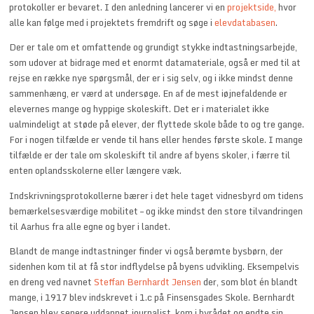
protokoller er bevaret. I den anledning lancerer vi en
projektside,
hvor
alle kan følge med i projektets fremdrift og søge i
elevdatabasen
.
Der er tale om et omfattende og grundigt stykke indtastningsarbejde,
som udover at bidrage med et enormt datamateriale, også er med til at
rejse en række nye spørgsmål, der er i sig selv, og i ikke mindst denne
sammenhæng, er værd at undersøge. En af de mest iøjnefaldende er
elevernes mange og hyppige skoleskift. Det er i materialet ikke
ualmindeligt at støde på elever, der flyttede skole både to og tre gange.
For i nogen tilfælde er vende til hans eller hendes første skole. I mange
tilfælde er der tale om skoleskift til andre af byens skoler, i færre til
enten oplandsskolerne eller længere væk.
Indskrivningsprotokollerne bærer i det hele taget vidnesbyrd om tidens
bemærkelsesværdige mobilitet – og ikke mindst den store tilvandringen
til Aarhus fra alle egne og byer i landet.
Blandt de mange indtastninger finder vi også berømte bysbørn, der
sidenhen kom til at få stor indflydelse på byens udvikling. Eksempelvis
en dreng ved navnet
Steffan Bernhardt Jensen
der, som blot én blandt
mange, i 1917 blev indskrevet i 1.c på Finsensgades Skole. Bernhardt
Jensen blev senere uddannet journalist, kom i byrådet og endte sin