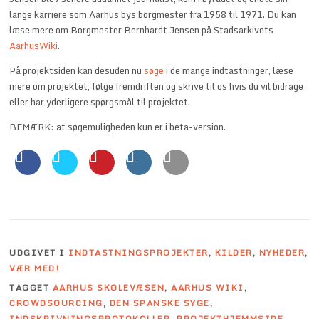
lange karriere som Aarhus bys borgmester fra 1958 til 1971. Du kan
læse mere om Borgmester Bernhardt Jensen på Stadsarkivets
AarhusWiki
.
På projektsiden kan desuden nu
søge
i de mange indtastninger, læse
mere om projektet, følge fremdriften og skrive til os hvis du vil bidrage
eller har yderligere spørgsmål til projektet.
BEMÆRK: at søgemuligheden kun er i beta-version.
UDGIVET I
INDTASTNINGSPROJEKTER
,
KILDER
,
NYHEDER
,
VÆR MED!
TAGGET
AARHUS SKOLEVÆSEN
,
AARHUS WIKI
,
CROWDSOURCING
,
DEN SPANSKE SYGE
,
INDSKRIVNINGSPROTOKOLLER
,
PROJEKTHJEMMSIDE
,