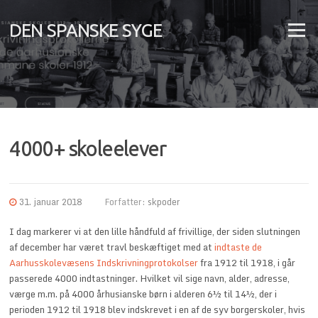
Spring
til
DEN SPANSKE SYGE
Menu
indhold
4000+ skoleelever
31. januar 2018
Forfatter:
skpoder
I dag markerer vi at den lille håndfuld af frivillige, der siden slutningen
af december har været travl beskæftiget med at
indtaste de
Aarhusskolevæsens Indskrivningprotokolser
fra 1912 til 1918, i går
passerede 4000 indtastninger. Hvilket vil sige navn, alder, adresse,
værge m.m. på 4000 århusianske børn i alderen 6½ til 14½, der i
perioden 1912 til 1918 blev indskrevet i en af de syv borgerskoler, hvis