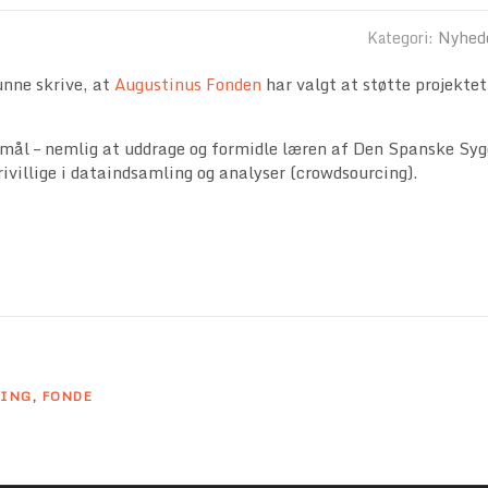
Kategori:
Nyhed
unne skrive, at
Augustinus Fonden
har valgt at støtte projektet
rmål – nemlig at uddrage og formidle læren af Den Spanske Syg
rivillige i dataindsamling og analyser (crowdsourcing).
ING
,
FONDE