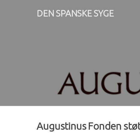
Spring
til
DEN SPANSKE SYGE
indhold
Augustinus Fonden støt