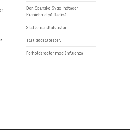
Den Spanske Syge indtager
er
Kraniebrud på Radio4
Skattemandtalslister
e
Tast dødsattester.
Forholdsregler mod Influenza