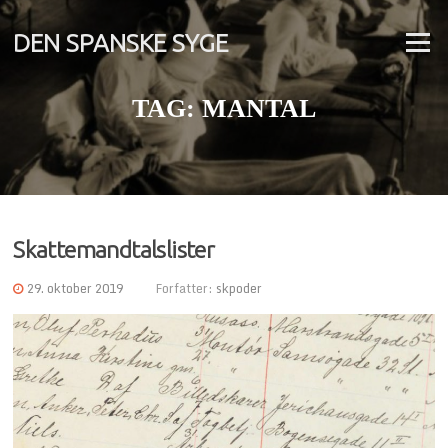
Spring
til
DEN SPANSKE SYGE
Menu
indhold
TAG:
MANTAL
Skattemandtalslister
29. oktober 2019
Forfatter:
skpoder