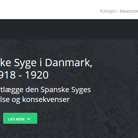
Kategori:
basecro