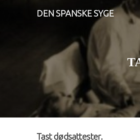
Spring
til
DEN SPANSKE SYGE
indhold
T
Tast dødsattester.