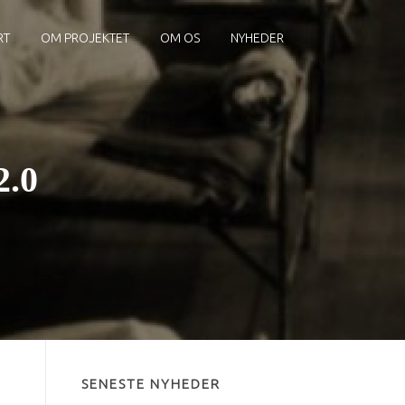
RT
OM PROJEKTET
OM OS
NYHEDER
.0
SENESTE NYHEDER