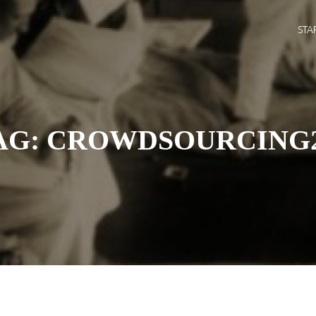
STA
AG:
CROWDSOURCING2