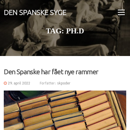
Spring
til
DEN SPANSKE SYGE
Menu
indhold
TAG:
PH.D
Den Spanske har fået nye rammer
29. april 2022
Forfatter:
skpoder