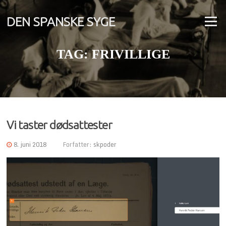
Spring
til
DEN SPANSKE SYGE
Menu
indhold
TAG:
FRIVILLIGE
Vi taster dødsattester
8. juni 2018
Forfatter:
skpoder